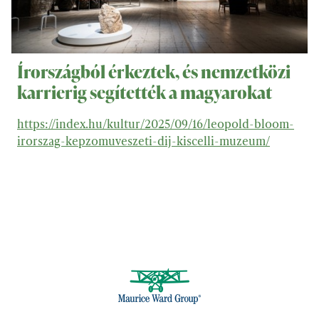
Írországból érkeztek, és nemzetközi
karrierig segítették a magyarokat
https://index.hu/kultur/2025/09/16/leopold-bloom-
irorszag-kepzomuveszeti-dij-kiscelli-muzeum/