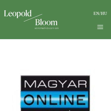
EN
/
HU