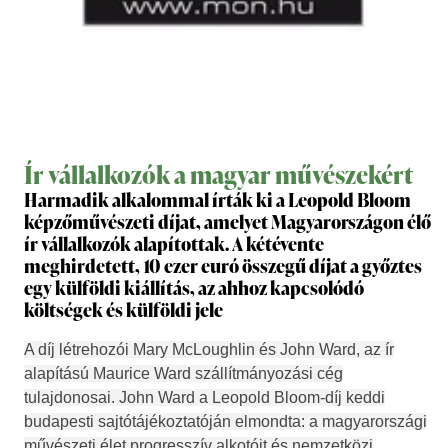
Ír vállalkozók a magyar művészekért
Harmadik alkalommal írták ki a Leopold Bloom
képzőművészeti díjat, amelyet Magyarországon élő
ír vállalkozók alapítottak. A kétévente
meghirdetett, 10 ezer euró összegű díjat a győztes
egy külföldi kiállítás, az ahhoz kapcsolódó
költségek és külföldi jele
A díj létrehozói Mary McLoughlin és John Ward, az ír
alapítású Maurice Ward szállítmányozási cég
tulajdonosai. John Ward a Leopold Bloom-díj keddi
budapesti sajtótájékoztatóján elmondta: a magyarországi
művészeti élet progresszív alkotóit és nemzetközi