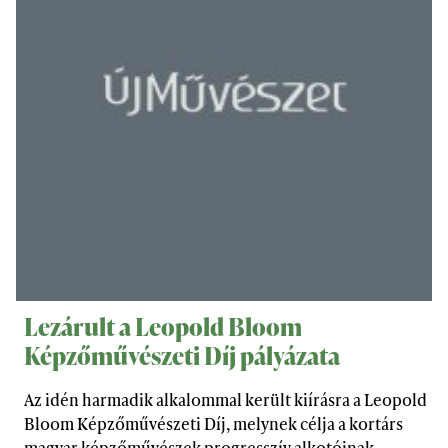
Lezárult a Leopold Bloom
Képzőművészeti Díj pályázata
Az idén harmadik alkalommal került kiírásra a Leopold
Bloom Képzőművészeti Díj, melynek célja a kortárs
magyar képzőművészek progresszív alkotóinak