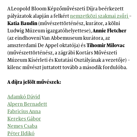
A Leopold Bloom Képzőművészeti Díjra beérkezett
pályázatok alapján a felkért
nemzetközi szakmai zsűri
–
Katia Baudin
(művészettörténész, kurátor, a kölni
Ludwig Múzeum igazgatóhelyettese),
Annie Fletcher
(az eindhoveni Van Abbemuseum kurátora, az
amszterdami De Appel oktatója) és
Tihomir Milovac
(művészettörténész, a zágrábi Kortárs Művészeti
Múzeum Kísérleti és Kutatási Osztályának a vezetője) –
kilenc művészt juttatott tovább a második fordulóba.
A díjra jelölt művészek
:
Adamkó Dávid
Alpern Bernadett
Fabricius Anna
Kerekes Gábor
Nemes Csaba
Péter Ildikó