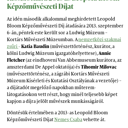
Képzőművészeti Díjat
Az idén második alkalommal meghirdetett Leopold
Bloom Képzőművészeti Díj átadására 2013. szeptember
6-án, péntek este került sor a Ludwig Múzeum –
Kortárs Művészeti Múzeumban. A
nemzetközi szakmai
zsűri
-
Katia Baudin
(művészettörténész, kurátor, a
kölni Ludwig Múzeum igazgatóhelyettese),
Annie
Fletcher
(az eindhoveni Van Abbemuseum kurátora, az
amszterdami De Appel oktatója) és
Tihomir Milovac
(művészettörténész, a zágrábi Kortárs Művészeti
Múzeum Kísérleti és Kutatási Osztályának a vezetője) –
a díjátadót megelőző napokban műterem-
látogatásokon vett részt, hogy minél teljesebb képet
kapjon a díjra jelölt művészek munkásságáról.
Döntésük értelmében a 2013-as Leopold Bloom
Képzőművészeti Díjat
Nemes Csaba
vehette át.