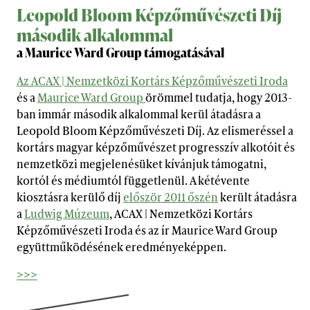
Leopold Bloom Képzőművészeti Díj
második alkalommal
a Maurice Ward Group támogatásával
Az ACAX | Nemzetközi Kortárs Képzőművészeti Iroda
és a
Maurice Ward Group
örömmel tudatja, hogy 2013-
ban immár második alkalommal kerül átadásra a
Leopold Bloom Képzőművészeti Díj. Az elismeréssel a
kortárs magyar képzőművészet progresszív alkotóit és
nemzetközi megjelenésüket kívánjuk támogatni,
kortól és médiumtól függetlenül. A kétévente
kiosztásra kerülő díj
először 2011 őszén
került átadásra
a
Ludwig Múzeum
, ACAX | Nemzetközi Kortárs
Képzőművészeti Iroda és az ír Maurice Ward Group
együttműködésének eredményeképpen.
teen
>>>
porn
hd