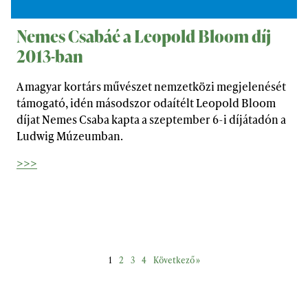
Nemes Csabáé a Leopold Bloom díj
2013-ban
A magyar kortárs művészet nemzetközi megjelenését
támogató, idén másodszor odaítélt Leopold Bloom
díjat Nemes Csaba kapta a szeptember 6-i díjátadón a
Ludwig Múzeumban.
>>>
1
2
3
4
Következő »