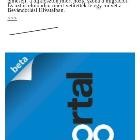
elmeséli, a díjkiosztón miért hozta szóba a migrációt.
És azt is elmondja, miért vetítették le egy művét a
Bevándorlási Hivatalban.
>>>