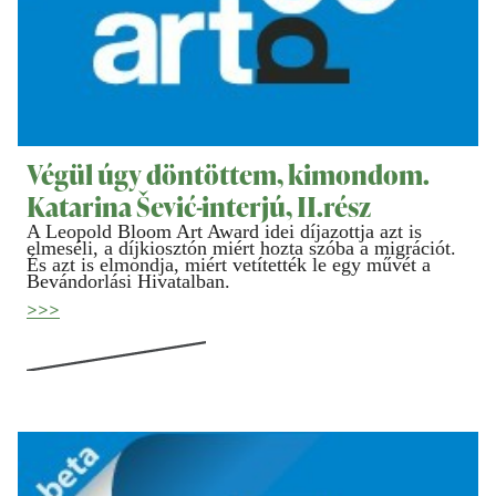
Végül úgy döntöttem, kimondom.
Katarina Šević-interjú, II.rész
A Leopold Bloom Art Award idei díjazottja azt is
elmeséli, a díjkiosztón miért hozta szóba a migrációt.
És azt is elmondja, miért vetítették le egy művét a
Bevándorlási Hivatalban.
>>>