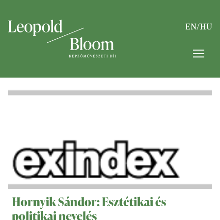
EN
/
HU
Hornyik Sándor: Esztétikai és
politikai nevelés